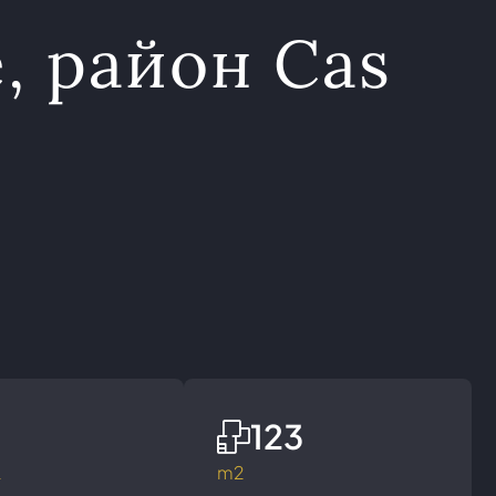
, район Cas
A
123
а
m2