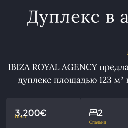
Дуплекс в 
IBIZA ROYAL AGENCY предла
дуплекс площадью 123 м² в
3,200€
2
Цена
Спальни