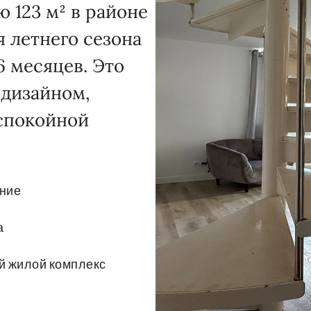
 123 м² в районе
я летнего сезона
 месяцев. Это
 дизайном,
спокойной
ние
а
й жилой комплекс