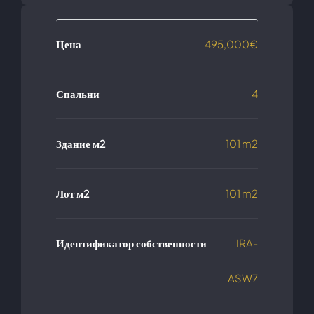
Цена
495,000€
Спальни
4
Здание м2
101 m2
Лот м2
101 m2
Идентификатор собственности
IRA-
ASW7