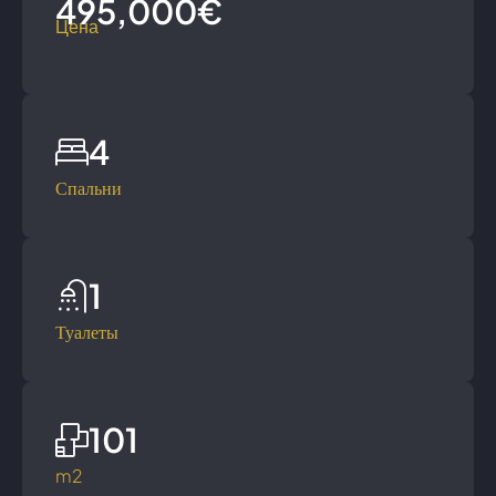
495,000€
Цена
4
Спальни
1
Туалеты
101
m2