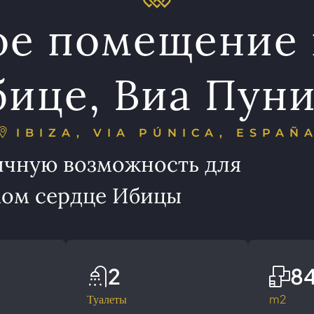
е помещение 
ице, Виа Пун
IBIZA, VIA PÚNICA, ESPAÑ
ичную возможность для
мом сердце Ибицы
2
8
Туалеты
m2