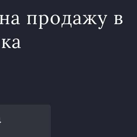
на продажу в
ика
A
4