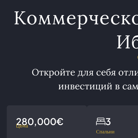
Коммерческо
Иб
Откройте для себя отл
инвестиций в са
280,000€
3
Цена
Спальни