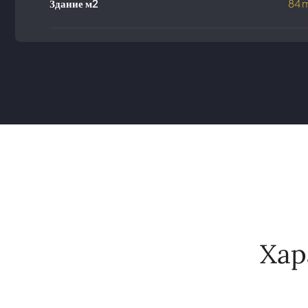
Здание м2
84 
Хар