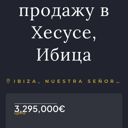
продажу в
Хесусе,
Ибица
IBIZA, NUESTRA SEÑORA DE JESÚS, ESPAÑA
3,295,000€
Цена