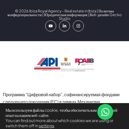
© 2026 Ibiza Royal Agency - Real estate in Ibiza |
Политика
конфиденциальности
|
Юридическая информация
| Веб-дизайн
Gecko
Studio
Программа “Цифровой набор”, софинансируемая фондами
следующего поколения (ЕС) в рамках Механизма
восстановления и устойчивости.
Мы используем файлы cookie, чтобы обеспечить вам наилучший
опыт на нашем веб-сайте.
You can find out more about which cookies we are using or
switch them off in
settings
.