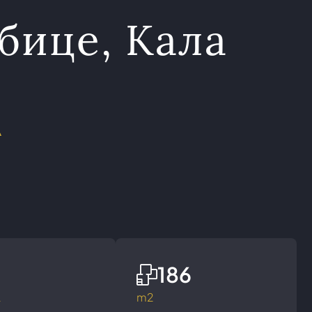
бице, Кала
A
186
а
m2