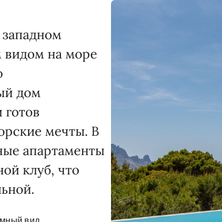
 западном
 видом на море
ю
ый дом
 готов
рские мечты. В
ьные апартаменты
ной клуб, что
ьной.
мный вид