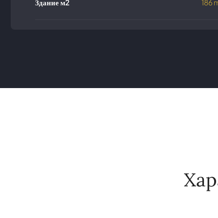
Здание м2
186 
Хар