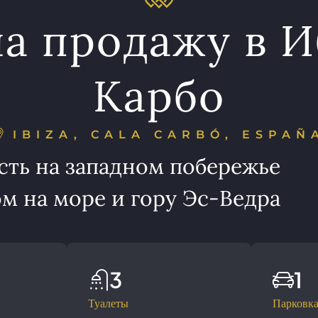
на продажу в И
Карбо
IBIZA, CALA CARBÓ, ESPAÑ
ть на западном побережье
 на море и гору Эс-Ведра
3
1
Туалеты
Парковк