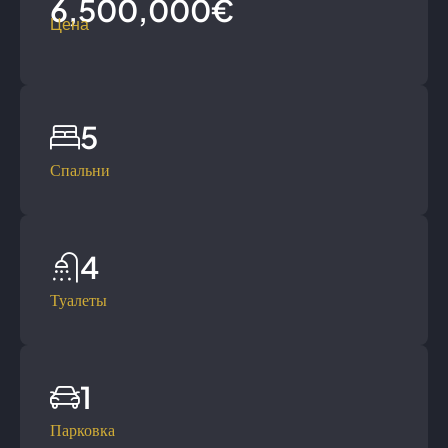
6,500,000€
Цена
5
Спальни
4
Туалеты
1
Парковка