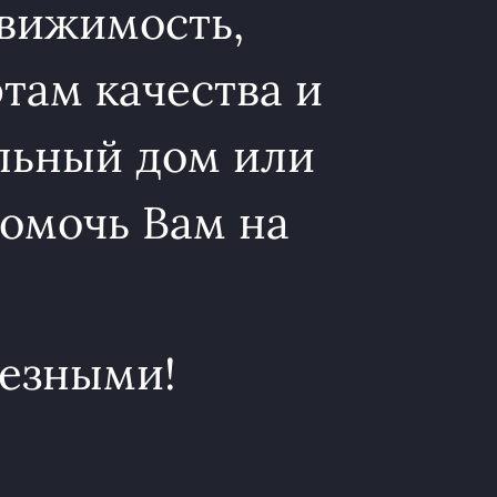
вижимость,
ам качества и
льный дом или
омочь Вам на
лезными!