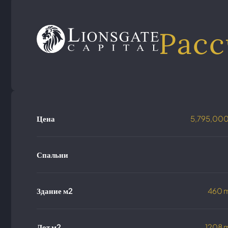
Расс
Цена
5,795,00
Спальни
Здание м2
460 
Лот м2
1208 