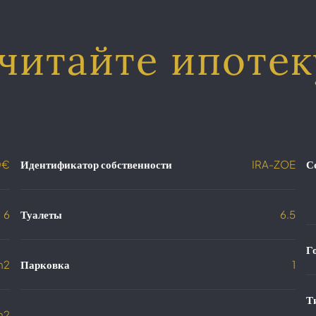
читайте ипотек
0€
Идентификатор собственности
IRA-ZOE
С
6
Туалеты
6.5
Г
m2
Парковка
1
Т
m2