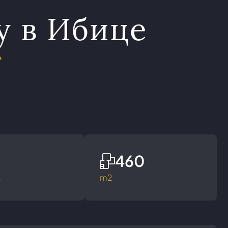
у в Ибице
A
460
а
m2