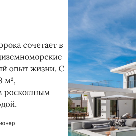
ррока сочетает в
едиземноморские
ый опыт жизни. С
 м²,
им роскошным
дой.
ионер