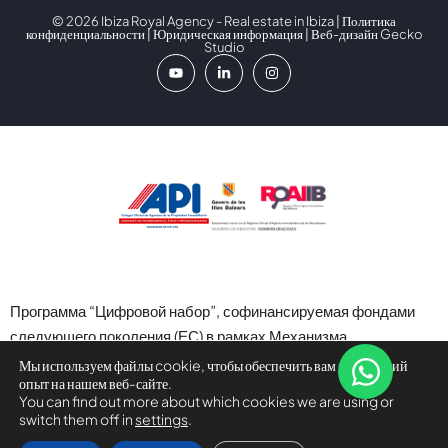
© 2026 Ibiza Royal Agency - Real estate in Ibiza |
Политика
конфиденциальности
|
Юридическая информация
| Веб-дизайн
Gecko
Studio
Программа “Цифровой набор”, софинансируемая фондами
следующего поколения (ЕС) в рамках Механизма
восстановления и устойчивости.
Мы используем файлы cookie, чтобы обеспечить вам наилучший
опыт на нашем веб-сайте.
You can find out more about which cookies we are using or
switch them off in
settings
.