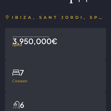
IBIZA, SANT JORDI, SPAIN
3,950,000€
Цена
7
Спальни
6