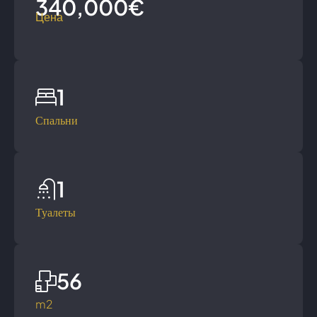
340,000€
Цена
1
Спальни
1
Туалеты
56
m2