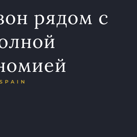
зон рядом с
полной
ономией
 SPAIN