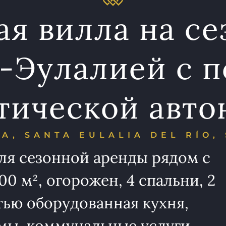
я вилла на се
-Эулалией с 
тической авт
ZA, SANTA EULALIA DEL RÍO,
ля сезонной аренды рядом с
0 м², огорожен, 4 спальни, 2
ью оборудованная кухня,
мы, коммунальные услуги