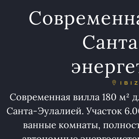
Современна
Санта
энерге
IBI
Современная вилла 180 м² д
Санта-Эулалией. Участок 6.00
ванные комнаты, полност
автономные энергосисте