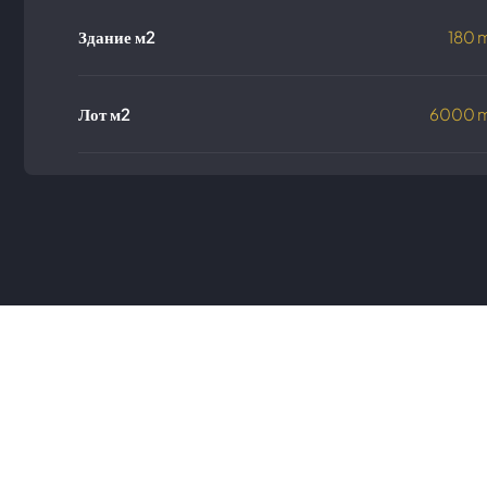
Здание м2
180 
Лот м2
6000 