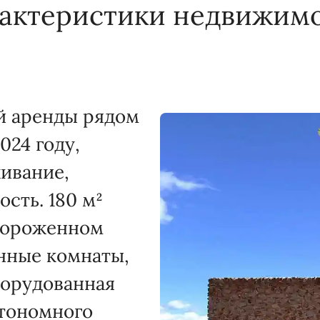
актеристики недвижим
й аренды рядом
024 году,
ивание,
сть. 180 м²
гороженном
анные комнаты,
борудованная
втономного