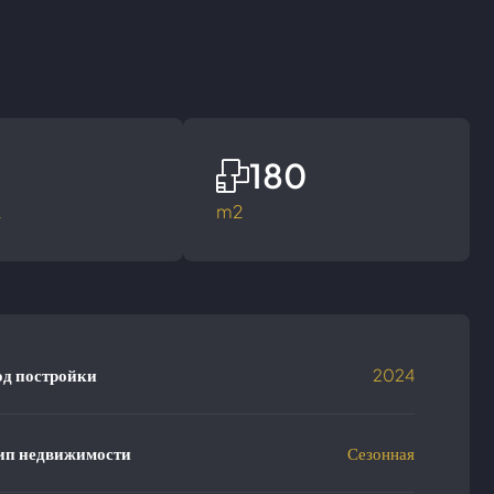
180
а
m2
од постройки
2024
ип недвижимости
Сезонная