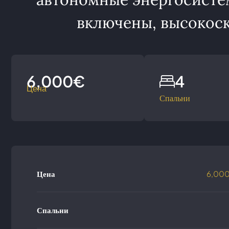
включены, высокоск
6,000€
4
Цена
Спальни
Цена
6,00
Спальни