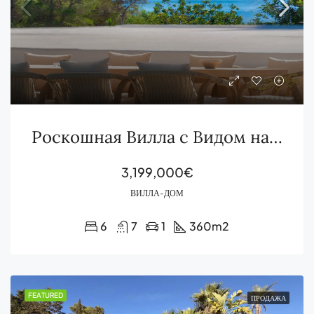
Роскошная Вилла с Видом на Море и Бассейном Beach Club в Са Калета
3,199,000€
ВИЛЛА-ДОМ
6
7
1
360
m2
FEATURED
ПРОДАЖА