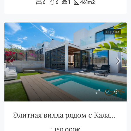
6
6
1
461
m2
ПРОДАЖА
Элитная вилла рядом с Кала-Тарида с видом на море, террасой на крыше и частным бассейном
1,150,000€