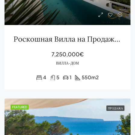
Роскошная Вилла на Продажу в Кас-Мут с Видом на Море и Форментеру
7,250,000€
ВИЛЛА-ДОМ
4
5
1
550
m2
FEATURED
ПРОДАЖА