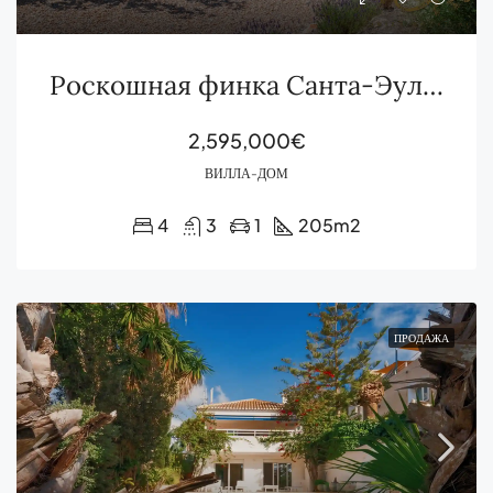
Роскошная финка Санта-Эулалия 13000м² участок приватность аутентичная Ибица недвижимость
2,595,000€
ВИЛЛА-ДОМ
4
3
1
205
m2
ПРОДАЖА