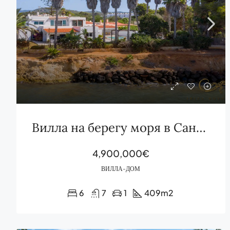
Вилла на берегу моря в Санта-Эулалия, Ибица
4,900,000€
ВИЛЛА-ДОМ
6
7
1
409
m2