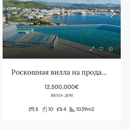
Роскошная вилла на продажу в Санта-Эулария, Ибица
12,500,000€
ВИЛЛА-ДОМ
5
10
4
1039
m2