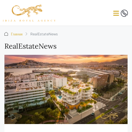
Главная
RealEstateNews
RealEstateNews