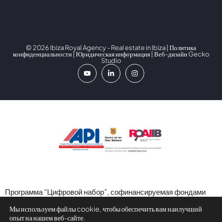
© 2026 Ibiza Royal Agency - Real estate in Ibiza |
Политика
конфиденциальности
|
Юридическая информация
| Веб-дизайн
Gecko
Studio
Программа “Цифровой набор”, софинансируемая фондами
следующего поколения (ЕС) в рамках Механизма
Мы используем файлы cookie, чтобы обеспечить вам наилучший
восстановления и устойчивости.
опыт на нашем веб-сайте.