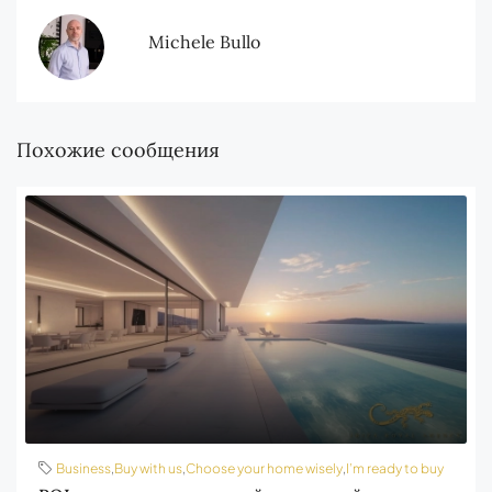
Michele Bullo
Похожие сообщения
Business
,
Buy with us
,
Choose your home wisely
,
I’m ready to buy