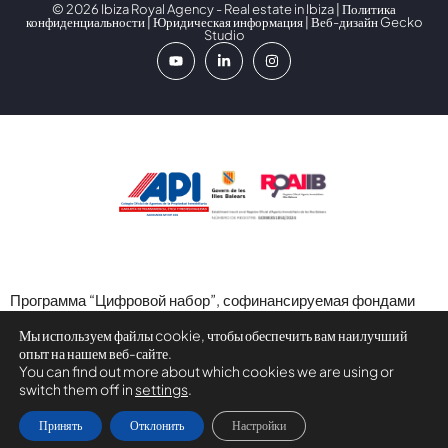
© 2026 Ibiza Royal Agency - Real estate in Ibiza |
Политика
конфиденциальности
|
Юридическая информация
| Веб-дизайн
Gecko
Studio
Программа “Цифровой набор”, софинансируемая фондами
следующего поколения (ЕС) в рамках Механизма
Мы используем файлы cookie, чтобы обеспечить вам наилучший
восстановления и устойчивости.
опыт на нашем веб-сайте.
You can find out more about which cookies we are using or
switch them off in
settings
.
Принять
Отклонить
Настройки