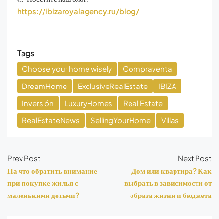
https://ibizaroyalagency.ru/blog/
Tags
Choose your home wisely
Compraventa
DreamHome
ExclusiveRealEstate
IBIZA
Inversión
LuxuryHomes
Real Estate
RealEstateNews
SellingYourHome
Villas
Prev Post
Next Post
На что обратить внимание
Дом или квартира? Как
при покупке жилья с
выбрать в зависимости от
маленькими детьми?
образа жизни и бюджета