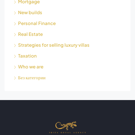
Mortgage
New builds
Personal Finance
Real Estate
Strategies for selling luxury villas
Taxation
Who we are
Без категории