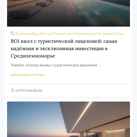
Business
,
Buy with us
,
Choose your home wisely
,
I’m ready to buy
ROI вилл с туристической лицензией: самая
надёжная и эксклюзивная инвестиция в
Средиземноморье
Узнайте, почему виллы с туристической лицензией...
продолжить чтение
от Michele Bullo