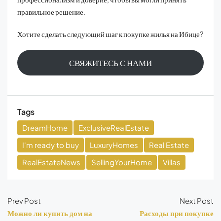
правильное решение.
Хотите сделать следующий шаг к покупке жилья на Ибице?
СВЯЖИТЕСЬ С НАМИ
Tags
DreamHome
ExclusiveRealEstate
I'm ready to buy
LuxuryHomes
Real Estate
RealEstateNews
SellingYourHome
Villas
Prev Post
Next Post
Можно ли купить дом на
Расходы при покупке