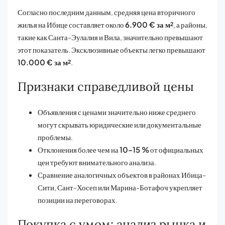
Согласно последним данным, средняя цена вторичного
жилья на Ибице составляет около
6.900 € за м²
, а районы,
такие как Санта-Эулалия и Вила, значительно превышают
этот показатель. Эксклюзивные объекты легко превышают
10.000 € за м²
.
Признаки справедливой цены
Объявления с ценами значительно ниже среднего
могут скрывать юридические или документальные
проблемы.
Отклонения более чем на
10–15 %
от официальных
цен требуют внимательного анализа.
Сравнение аналогичных объектов в районах Ибица-
Сити, Сант-Хосеп или Марина-Ботафоч укрепляет
позиции на переговорах.
Покупка с умом: анализ рынка и