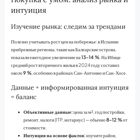
интуиция
Изучение рынка: следим за трендами
Полезно учитывать рост цен на побережье: в Испании
прибрежные регионы, такие как Балеарские острова,
показали ежегодное увеличение на
13–14 %
. На Ибице
средний рост вторичного жилья в 2024 году составил
около
9 %
, особенно в районах Сан-Антонио и Сан-Хосе.
Данные + информированная интуиция
= баланс
Объективные данные:
цена за м², год постройки,
ремонт, налоги (ITP, нотариус) — обычно
8–12 %
от
стоимости.
Интуиция на основе фактов:
изучите район,