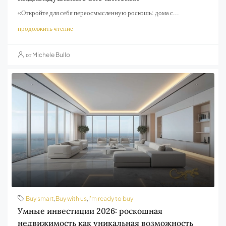
«Откройте для себя переосмысленную роскошь: дома с...
продолжить чтение
от Michele Bullo
Buy smart
,
Buy with us
,
I’m ready to buy
Умные инвестиции 2026: роскошная
недвижимость как уникальная возможность