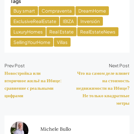
Tags
Buy smart
Compraventa
DreamHome
ExclusiveRealEstate
IBIZA
Inversión
LuxuryHomes
Real Estate
RealEstateNews
SellingYourHome
Villas
Prev Post
Next Post
Новостройка или
Что на самом деле влияет
вторичное жильё на Ибице:
на стоимость
сравнение с реальными
недвижимости на Ибице?
цифрами
Не только квадратные
метры
Michele Bullo