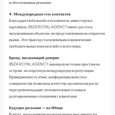
и обоснованные решения.
4. Международная сеть контактов
Благодаря глобальной сети клиентов, инвесторов и
партнёров, IBIZA ROYAL AGENCY имеет доступ к
эксклюзивным объектам, не представленным на открытом
рынке. Этот фактор стал ключевым в привлечении
требовательных покупателей со всего мира.
Бренд, внушающий доверие
IBIZA ROYAL AGENCY завоевала не только престиж на
острове, но и прочную международную репутацию.
Приверженность этике, конфиденциальности и
совершенству позволила агентству органически расти
через рекомендации, положительные отзывы и
долговременные отношения с клиентами.
Будущее роскоши — на Ибице
В эпоху, когда понятие роскоши переосмысливается в