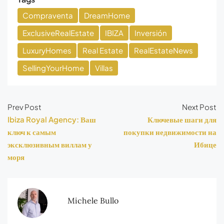
Compraventa
DreamHome
ExclusiveRealEstate
IBIZA
Inversión
LuxuryHomes
Real Estate
RealEstateNews
SellingYourHome
Villas
Prev Post
Next Post
Ibiza Royal Agency: Ваш
Ключевые шаги для
ключ к самым
покупки недвижимости на
эксклюзивным виллам у
Ибице
моря
Michele Bullo