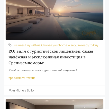
Business
,
Buy with us
,
Choose your home wisely
,
I’m ready to buy
ROI вилл с туристической лицензией: самая
надёжная и эксклюзивная инвестиция в
Средиземноморье
Узнайте, почему виллы с туристической лицензией...
продолжить чтение
от Michele Bullo