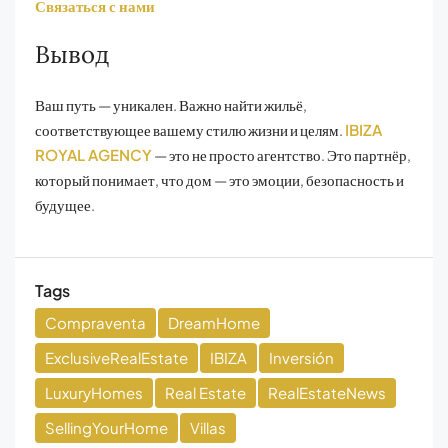
Связаться с нами
Вывод
Ваш путь — уникален. Важно найти жильё,
соответствующее вашему стилю жизни и целям.
IBIZA
ROYAL AGENCY
— это не просто агентство. Это партнёр,
который понимает, что дом — это эмоции, безопасность и
будущее.
Tags
Compraventa
DreamHome
ExclusiveRealEstate
IBIZA
Inversión
LuxuryHomes
Real Estate
RealEstateNews
SellingYourHome
Villas